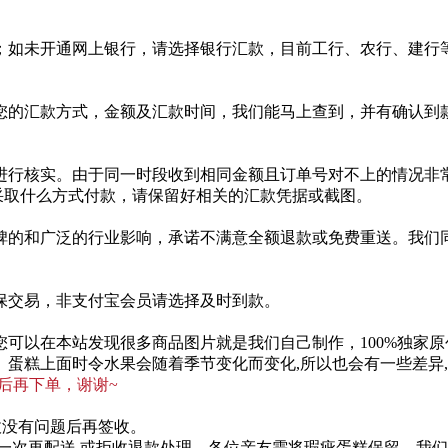
；如未开通网上银行，请选择银行汇款，目前工行、农行、建行等
您的汇款方式，金额及汇款时间，我们能马上查到，并有确认到
进行核实。由于同一时段收到相同金额且订单号对不上的情况非
您采取什么方式付款，请保留好相关的汇款凭据或截图。
碑的和广泛的行业影响，承诺不满意全额退款或免费重送。我们
保交易，非支付宝会员请选择及时到款。
可以在本站发现很多商品图片就是我们自己制作，100%独家原
似度。蛋糕上面时令水果会随着季节变化而变化,所以也会有一些差
后再下单，谢谢~
收没有问题后再签收。
一次再配送,或拒收退款处理，各位亲友需将瑕疵蛋糕保留，我