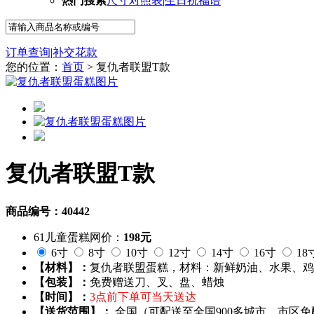
热门搜索
尺寸对照表
|
生日祝福语
订单查询
|
补交花款
您的位置：
首页
> 复仇者联盟T款
复仇者联盟T款
商品编号：40442
61儿童蛋糕网价：
198元
6寸
8寸
10寸
12寸
14寸
16寸
18
【材料】：
复仇者联盟蛋糕，材料：新鲜奶油、水果、鸡
【包装】：
免费赠送刀、叉、盘、蜡烛
【时间】：
3点前下单可当天送达
【送货范围】：
全国（可配送至全国900多城市，市区免