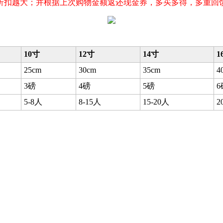
，折扣越大；并根据上次购物金额返还现金券，多买多得，多重回
10寸
12寸
14寸
1
25cm
30cm
35cm
4
3磅
4磅
5磅
6
5-8人
8-15人
15-20人
2