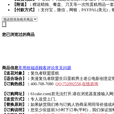
【附送】：
赠送蜡烛、餐盘、刀叉等一次性蛋糕用品一套
【付款方式】：
支付宝，微信，网银，PAYPAL(美元)，
您已浏览过的商品
商品信息
常用祝福语
顾客评论
常见问题
【送花对象】：
复仇者联盟蛋糕
【适合场合】：
美漫复仇者联盟生日蛋糕男士老公电影创意定
【订购热线】：
400-708-7080
QQ:752092558,在线咨询
【订购网址】：
61cake.com(若无法打开,请在浏览器直接输入网
【送货方式】：
专人送货上门。
【替换原则】：
如果缺货我们将与订购人协商采用同等价值或
【订购说明】：
您至少应提前3小时下订单(平时)，我们保证