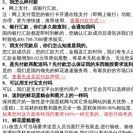
5、我怎么样付款
网上支付、或银行汇款。
注：网上支付需您的银行卡开通在线支付（即网上银行）功能
办理，更方便快捷，推荐使用。
查看付款方式 >>
6、银行汇款，你们多久能查到，会通知我吗
国内银行汇款都是即时到帐的，您确认汇款成功后请告诉我们
时致电400-708-7080要求核实。
7、我支付完款后，你们怎么知道是我的。
您汇款成功后，您的汇款方式，金额及汇款时间，我们有专人
汇款金额增加0.02元等类似尾数，将基本无机会重合。无论
8、是先付款再配送吗？先付款怎么保证我的东西能按要求送到
是的，我们是国内领先的鲜花速递服务商，有着良好的市场口
式。
查看先送花后付款声明 >>
9、可以用支付宝支付吗
可以，我们是支付宝平台的签约用户，支付宝会员可以选择担
10、送到的鲜花蛋糕会和图片上的一样吗
保持图片的一致性是中国蛋糕网与其它类似网站的最大优势，您
(蛋糕)，主花材的枝数和颜色完全一致,蛋糕保持80-90%相
如果您对这方面有特强烈要求100%一样完美的，请您仔细考虑
11、鲜花蛋糕签收
(1).收货人可当场要求送货人员当面打开包装盒,进行验收。验
若遇到蛋糕有破损或歪边现象可拒收,我们可以再安排分店制作