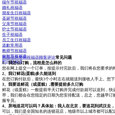
端午节祝福语
婚礼祝福语
朋友生日祝福语
圣诞节祝福语
父亲节祝福语
护士节祝福语
生子祝福语
员工生日祝福语
道歉常用语
教师节祝福语
中秋节祝福语
商品信息
常用祝福语
顾客评论
常见问题
慰问祝福语
1、我怎么订购，流程是怎么样的
您在网上提交一个订单，按提示付完款后，我们将在您要求的
2、我订鲜花(蛋糕)多久能送到
在您订购付款后，最快3个小时左右就能送到接收人手上。您下
3、我要送鲜花（或蛋糕）,需要提前多久订购
鲜花（或蛋糕）一般提前半天订购并完成付款就可以送到，快
早，我们都会在您指定的日期为您安排配送，总之，您越早订
服专员。
4、异地送花可以吗？具体如：我人在北京，要送花到武汉去
可以，我们是全国知名的连锁花店，地级市以上城市都可以配送(