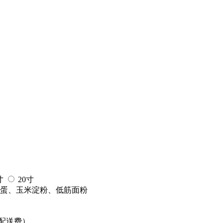
寸
20寸
蛋、玉米淀粉、低筋面粉
配送费）