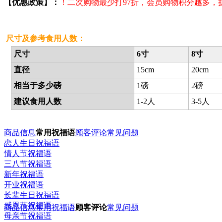
【优惠政策】：
！二次购物最少打97折，会员购物积分越多
尺寸及参考食用人数：
尺寸
6寸
8寸
直径
15cm
20cm
相当于多少磅
1磅
2磅
建议食用人数
1-2人
3-5人
商品信息
常用祝福语
顾客评论
常见问题
恋人生日祝福语
情人节祝福语
三八节祝福语
新年祝福语
开业祝福语
长辈生日祝福语
感恩节祝福语
商品信息
常用祝福语
顾客评论
常见问题
母亲节祝福语