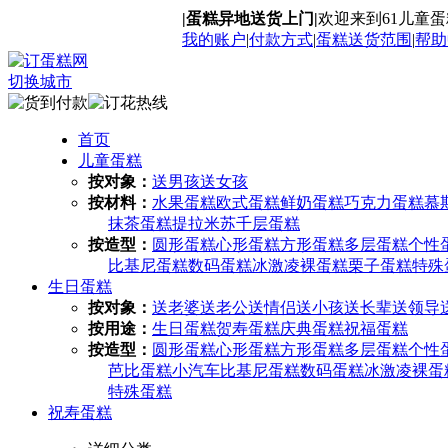
|蛋糕异地送货上门|
欢迎来到61儿童
我的账户
|
付款方式
|
蛋糕送货范围
|
帮助
切换城市
首页
儿童蛋糕
按对象：
送男孩
送女孩
按材料：
水果蛋糕
欧式蛋糕
鲜奶蛋糕
巧克力蛋糕
慕
抹茶蛋糕
提拉米苏
千层蛋糕
按造型：
圆形蛋糕
心形蛋糕
方形蛋糕
多层蛋糕
个性
比基尼蛋糕
数码蛋糕
冰激凌
裸蛋糕
栗子蛋糕
特殊
生日蛋糕
按对象：
送老婆
送老公
送情侣
送小孩
送长辈
送领导
按用途：
生日蛋糕
贺寿蛋糕
庆典蛋糕
祝福蛋糕
按造型：
圆形蛋糕
心形蛋糕
方形蛋糕
多层蛋糕
个性
芭比蛋糕
小汽车
比基尼蛋糕
数码蛋糕
冰激凌
裸蛋
特殊蛋糕
祝寿蛋糕