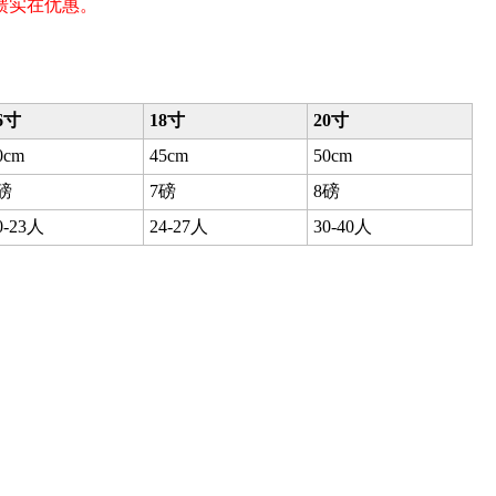
馈实在优惠。
6寸
18寸
20寸
0cm
45cm
50cm
磅
7磅
8磅
0-23人
24-27人
30-40人