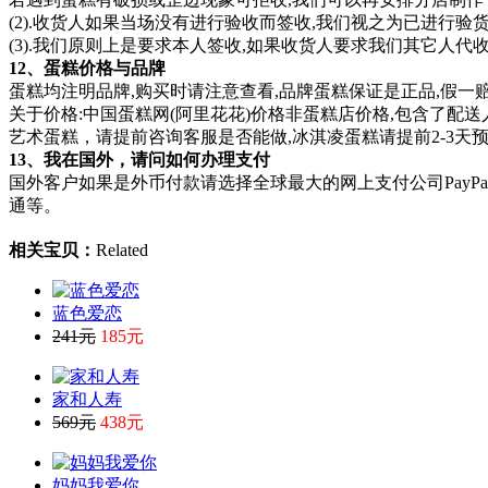
(2).收货人如果当场没有进行验收而签收,我们视之为已进行验
(3).我们原则上是要求本人签收,如果收货人要求我们其它人代
12、蛋糕价格与品牌
蛋糕均注明品牌,购买时请注意查看,品牌蛋糕保证是正品,假一赔
关于价格:中国蛋糕网(阿里花花)价格非蛋糕店价格,包含了配
艺术蛋糕，请提前咨询客服是否能做,冰淇凌蛋糕请提前2-3天
13、我在国外，请问如何办理支付
国外客户如果是外币付款请选择全球最大的网上支付公司PayP
通等。
相关宝贝：
Related
蓝色爱恋
241元
185元
家和人寿
569元
438元
妈妈我爱你