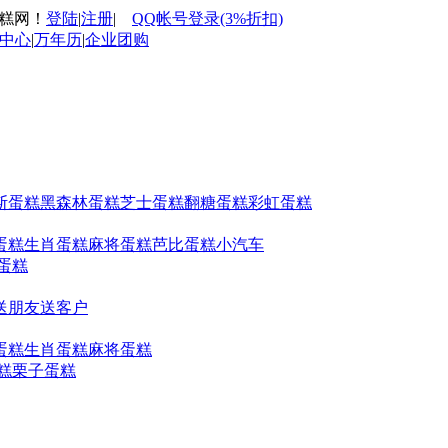
蛋糕网！
登陆
|
注册
|
QQ帐号登录(3%折扣)
中心
|
万年历
|
企业团购
斯蛋糕
黑森林蛋糕
芝士蛋糕
翻糖蛋糕
彩虹蛋糕
蛋糕
生肖蛋糕
麻将蛋糕
芭比蛋糕
小汽车
蛋糕
送朋友
送客户
蛋糕
生肖蛋糕
麻将蛋糕
糕
栗子蛋糕