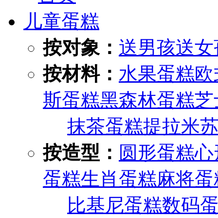
儿童蛋糕
按对象：
送男孩
送女
按材料：
水果蛋糕
欧
斯蛋糕
黑森林蛋糕
芝
抹茶蛋糕
提拉米
按造型：
圆形蛋糕
心
蛋糕
生肖蛋糕
麻将蛋
比基尼蛋糕
数码