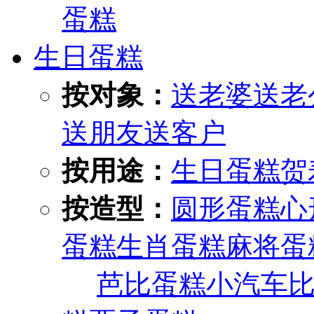
蛋糕
生日蛋糕
按对象：
送老婆
送老
送朋友
送客户
按用途：
生日蛋糕
贺
按造型：
圆形蛋糕
心
蛋糕
生肖蛋糕
麻将蛋
芭比蛋糕
小汽车