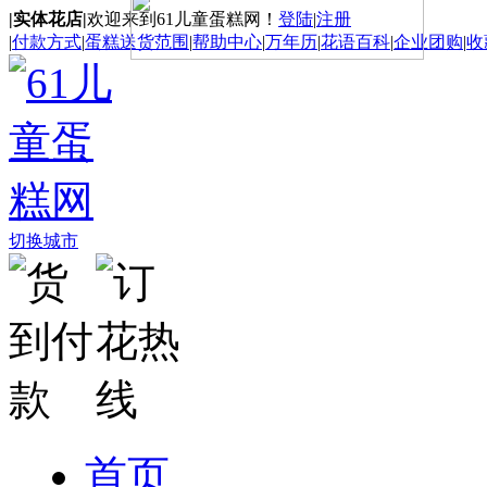
|实体花店|
欢迎来到61儿童蛋糕网！
登陆
|
注册
|
付款方式
|
蛋糕送货范围
|
帮助中心
|
万年历
|
花语百科
|
企业团购
|
收
切换城市
首页