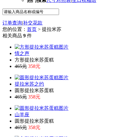
热门搜索
尺寸对照表
|
生日祝福语
订单查询
|
补交花款
您的位置：
首页
> 提拉米苏
相关商品
9
件
情之声
方形提拉米苏蛋糕
465元
358元
提拉米苏之约
圆形提拉米苏蛋糕
465元
358元
山羊座
圆形提拉米苏蛋糕
465元
358元