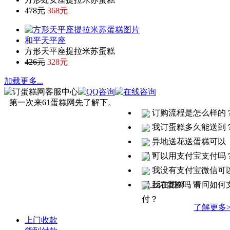
478元
368元
和平天平座
方形天平座提拉米苏蛋糕
426元
328元
加载更多
...
第一次来61蛋糕网先了解下。
订购流程是怎么样的
我订蛋糕多久能送到
异地送花送蛋糕可以
吗？
可以用支付宝支付吗
我没有支付宝微信可
网上订蛋糕吗？
我在国外，请问如何
付？
了解更多>
上门收款