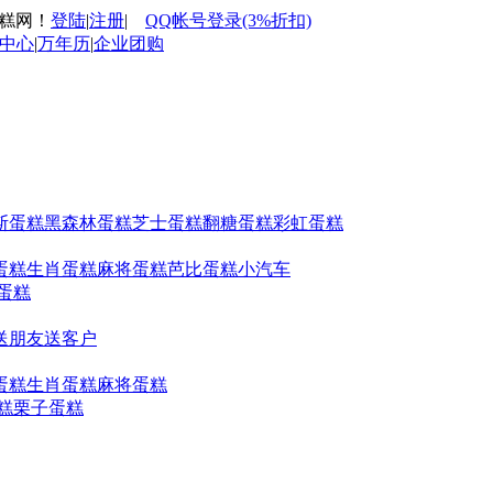
蛋糕网！
登陆
|
注册
|
QQ帐号登录(3%折扣)
中心
|
万年历
|
企业团购
斯蛋糕
黑森林蛋糕
芝士蛋糕
翻糖蛋糕
彩虹蛋糕
蛋糕
生肖蛋糕
麻将蛋糕
芭比蛋糕
小汽车
蛋糕
送朋友
送客户
蛋糕
生肖蛋糕
麻将蛋糕
糕
栗子蛋糕