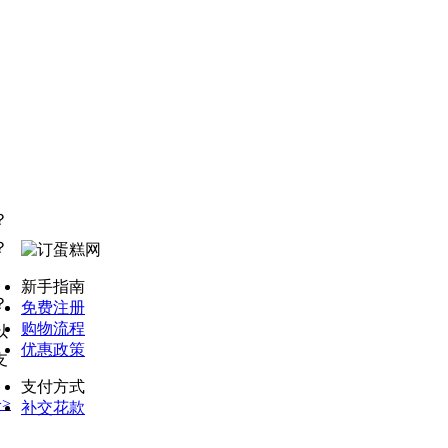
？
？
新手指南
？
免费注册
购物流程
以
优惠政策
支
支付方式
>
补交花款