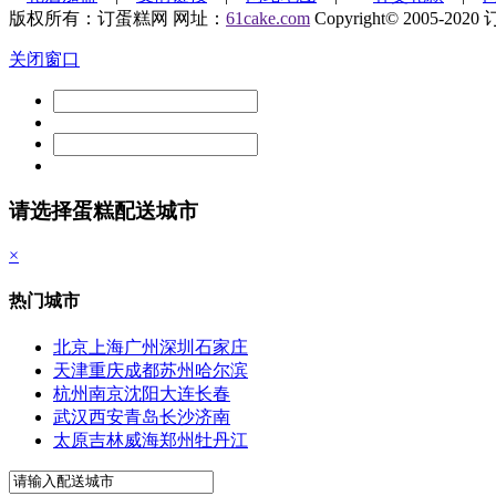
版权所有：订蛋糕网 网址：
61cake.com
Copyright© 2005-2020 订
关闭窗口
请选择蛋糕配送城市
×
热门城市
北京
上海
广州
深圳
石家庄
天津
重庆
成都
苏州
哈尔滨
杭州
南京
沈阳
大连
长春
武汉
西安
青岛
长沙
济南
太原
吉林
威海
郑州
牡丹江