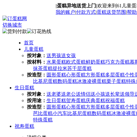
|蛋糕异地送货上门|
欢迎来到61儿童
我的账户
|
付款方式
|
蛋糕送货范围
|
帮助
切换城市
首页
儿童蛋糕
按对象：
送男孩
送女孩
按材料：
水果蛋糕
欧式蛋糕
鲜奶蛋糕
巧克力蛋糕
慕
抹茶蛋糕
提拉米苏
千层蛋糕
按造型：
圆形蛋糕
心形蛋糕
方形蛋糕
多层蛋糕
个性
比基尼蛋糕
数码蛋糕
冰激凌
裸蛋糕
栗子蛋糕
特殊
生日蛋糕
按对象：
送老婆
送老公
送情侣
送小孩
送长辈
送领导
按用途：
生日蛋糕
贺寿蛋糕
庆典蛋糕
祝福蛋糕
按造型：
圆形蛋糕
心形蛋糕
方形蛋糕
多层蛋糕
个性
芭比蛋糕
小汽车
比基尼蛋糕
数码蛋糕
冰激凌
裸蛋
特殊蛋糕
祝寿蛋糕