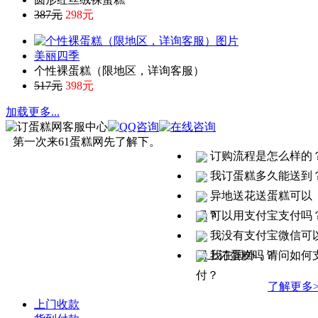
387元
298元
美丽四季
个性裸蛋糕（限地区，详询客服）
517元
398元
加载更多
...
第一次来61蛋糕网先了解下。
订购流程是怎么样的
我订蛋糕多久能送到
异地送花送蛋糕可以
吗？
可以用支付宝支付吗
我没有支付宝微信可
网上订蛋糕吗？
我在国外，请问如何
付？
了解更多>
上门收款