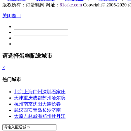
版权所有：订蛋糕网 网址：
61cake.com
Copyright© 2005-2020 订
关闭窗口
请选择蛋糕配送城市
×
热门城市
北京
上海
广州
深圳
石家庄
天津
重庆
成都
苏州
哈尔滨
杭州
南京
沈阳
大连
长春
武汉
西安
青岛
长沙
济南
太原
吉林
威海
郑州
牡丹江