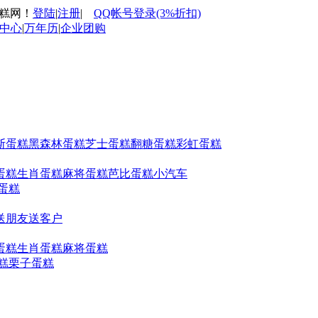
蛋糕网！
登陆
|
注册
|
QQ帐号登录(3%折扣)
中心
|
万年历
|
企业团购
斯蛋糕
黑森林蛋糕
芝士蛋糕
翻糖蛋糕
彩虹蛋糕
蛋糕
生肖蛋糕
麻将蛋糕
芭比蛋糕
小汽车
蛋糕
送朋友
送客户
蛋糕
生肖蛋糕
麻将蛋糕
糕
栗子蛋糕