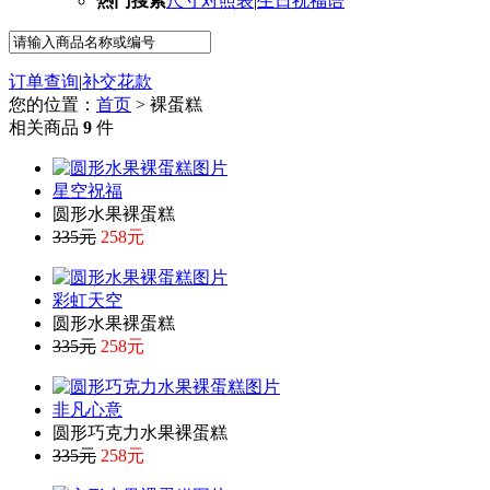
热门搜索
尺寸对照表
|
生日祝福语
订单查询
|
补交花款
您的位置：
首页
> 裸蛋糕
相关商品
9
件
星空祝福
圆形水果裸蛋糕
335元
258元
彩虹天空
圆形水果裸蛋糕
335元
258元
非凡心意
圆形巧克力水果裸蛋糕
335元
258元