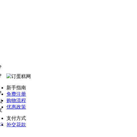
？
？
新手指南
？
免费注册
购物流程
以
优惠政策
支
支付方式
>
补交花款