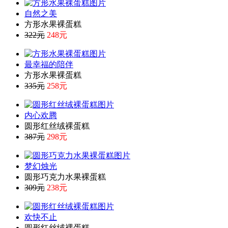
自然之美
方形水果裸蛋糕
322元
248元
最幸福的陪伴
方形水果裸蛋糕
335元
258元
内心欢腾
圆形红丝绒裸蛋糕
387元
298元
梦幻烛光
圆形巧克力水果裸蛋糕
309元
238元
欢快不止
圆形红丝绒裸蛋糕