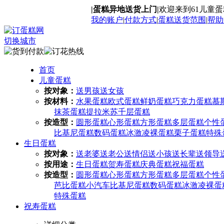
|蛋糕异地送货上门|
欢迎来到61儿童
我的账户
|
付款方式
|
蛋糕送货范围
|
帮助
切换城市
首页
儿童蛋糕
按对象：
送男孩
送女孩
按材料：
水果蛋糕
欧式蛋糕
鲜奶蛋糕
巧克力蛋糕
慕
抹茶蛋糕
提拉米苏
千层蛋糕
按造型：
圆形蛋糕
心形蛋糕
方形蛋糕
多层蛋糕
个性
比基尼蛋糕
数码蛋糕
冰激凌
裸蛋糕
栗子蛋糕
特殊
生日蛋糕
按对象：
送老婆
送老公
送情侣
送小孩
送长辈
送领导
按用途：
生日蛋糕
贺寿蛋糕
庆典蛋糕
祝福蛋糕
按造型：
圆形蛋糕
心形蛋糕
方形蛋糕
多层蛋糕
个性
芭比蛋糕
小汽车
比基尼蛋糕
数码蛋糕
冰激凌
裸蛋
特殊蛋糕
祝寿蛋糕