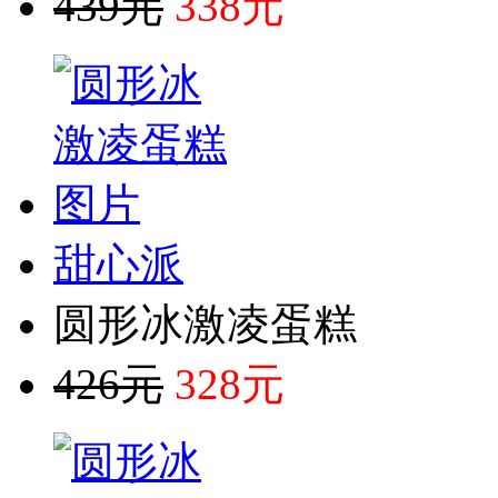
439元
338元
甜心派
圆形冰激凌蛋糕
426元
328元