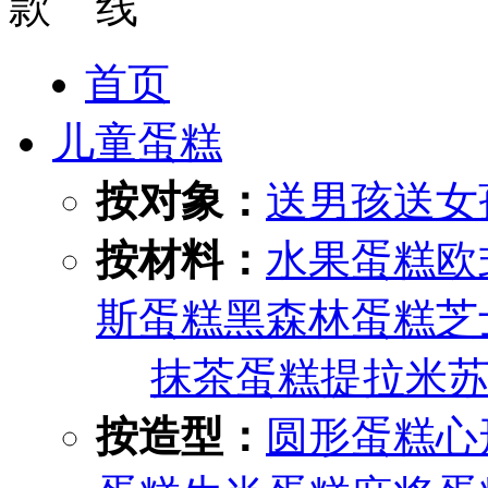
首页
儿童蛋糕
按对象：
送男孩
送女
按材料：
水果蛋糕
欧
斯蛋糕
黑森林蛋糕
芝
抹茶蛋糕
提拉米
按造型：
圆形蛋糕
心