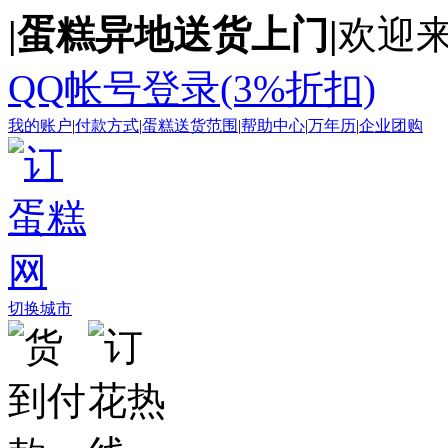
|蛋糕异地送货上门|
欢迎来
QQ帐号登录(3%折扣)
我的账户
|
付款方式
|
蛋糕送货范围
|
帮助中心
|
万年历
|
企业团购
切换城市