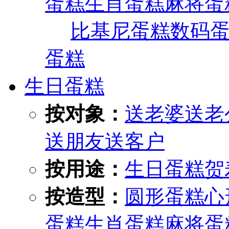
蛋糕
生肖蛋糕
麻将蛋
比基尼蛋糕
数码
蛋糕
生日蛋糕
按对象：
送老婆
送老
送朋友
送客户
按用途：
生日蛋糕
贺
按造型：
圆形蛋糕
心
蛋糕
生肖蛋糕
麻将蛋