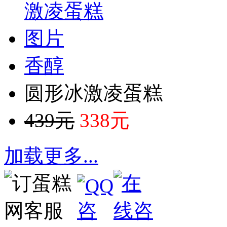
香醇
圆形冰激凌蛋糕
439元
338元
加载更多
...