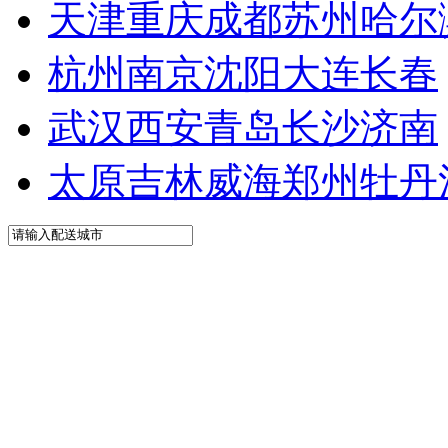
天津
重庆
成都
苏州
哈尔
杭州
南京
沈阳
大连
长春
武汉
西安
青岛
长沙
济南
太原
吉林
威海
郑州
牡丹