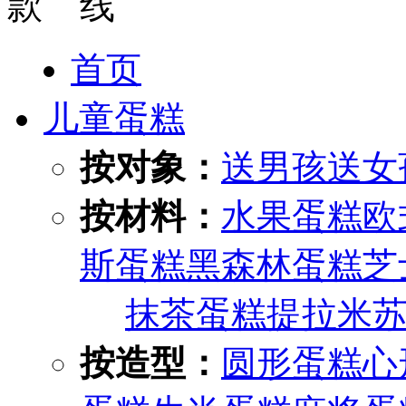
首页
儿童蛋糕
按对象：
送男孩
送女
按材料：
水果蛋糕
欧
斯蛋糕
黑森林蛋糕
芝
抹茶蛋糕
提拉米
按造型：
圆形蛋糕
心