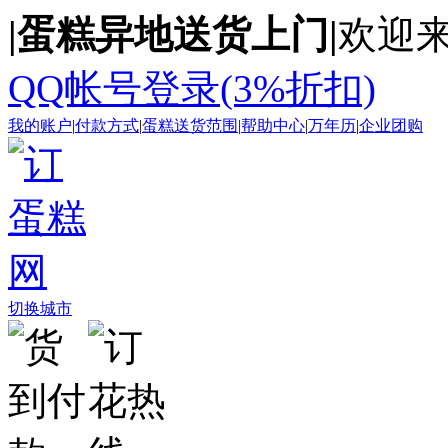
|蛋糕异地送货上门|
欢迎来
QQ帐号登录(3%折扣)
我的账户
|
付款方式
|
蛋糕送货范围
|
帮助中心
|
万年历
|
企业团购
切换城市