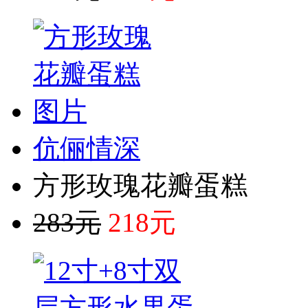
伉俪情深
方形玫瑰花瓣蛋糕
283元
218元