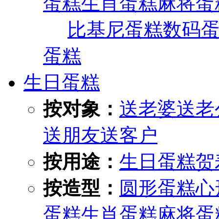
蛋糕
生肖蛋糕
麻将蛋
比基尼蛋糕
数码
蛋糕
生日蛋糕
按对象：
送老婆
送老
送朋友
送客户
按用途：
生日蛋糕
贺
按造型：
圆形蛋糕
心
蛋糕
生肖蛋糕
麻将蛋