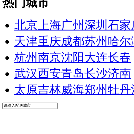
热门城市
北京
上海
广州
深圳
石家
天津
重庆
成都
苏州
哈尔
杭州
南京
沈阳
大连
长春
武汉
西安
青岛
长沙
济南
太原
吉林
威海
郑州
牡丹