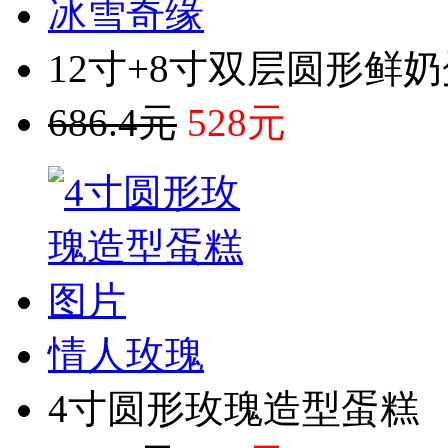
冰雪奇缘
12寸+8寸双层圆形鲜
686.4元
528元
情人玫瑰
4寸圆形玫瑰造型蛋糕