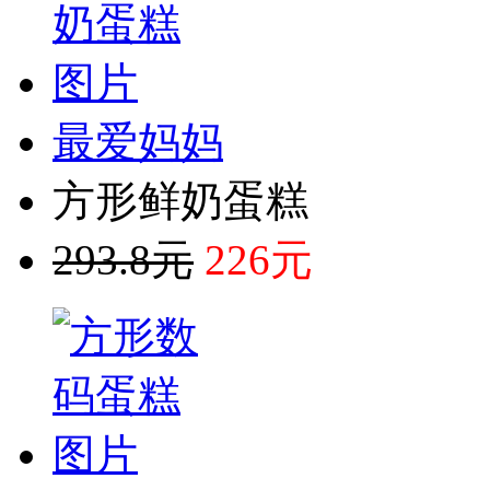
最爱妈妈
方形鲜奶蛋糕
293.8元
226元