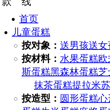
首页
儿童蛋糕
按对象：
送男孩
送女
按材料：
水果蛋糕
欧
斯蛋糕
黑森林蛋糕
芝
抹茶蛋糕
提拉米
按造型：
圆形蛋糕
心