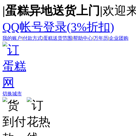
|蛋糕异地送货上门|
欢迎来
QQ帐号登录(3%折扣)
我的账户
|
付款方式
|
蛋糕送货范围
|
帮助中心
|
万年历
|
企业团购
切换城市