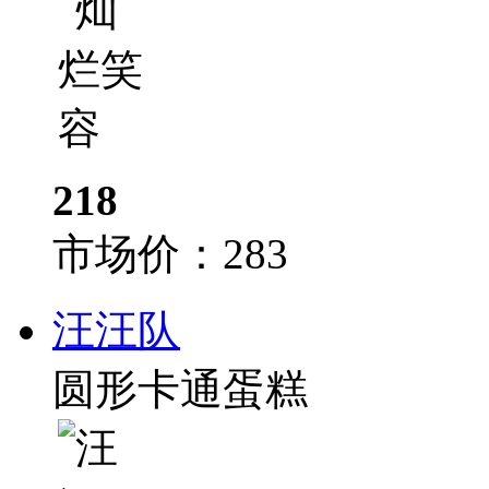
218
市场价：
283
汪汪队
圆形卡通蛋糕