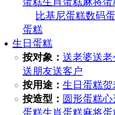
蛋糕
生肖蛋糕
麻将蛋
比基尼蛋糕
数码
蛋糕
生日蛋糕
按对象：
送老婆
送老
送朋友
送客户
按用途：
生日蛋糕
贺
按造型：
圆形蛋糕
心
蛋糕
生肖蛋糕
麻将蛋