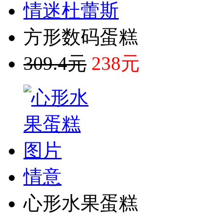
情迷杜蕾斯
方形数码蛋糕
309.4元
238元
情意
心形水果蛋糕