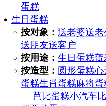
蛋糕
生日蛋糕
按对象：
送老婆
送老
送朋友
送客户
按用途：
生日蛋糕
贺
按造型：
圆形蛋糕
心
蛋糕
生肖蛋糕
麻将蛋
芭比蛋糕
小汽车