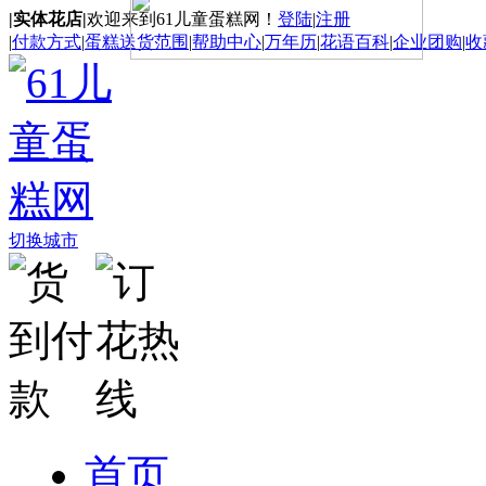
|实体花店|
欢迎来到61儿童蛋糕网！
登陆
|
注册
|
付款方式
|
蛋糕送货范围
|
帮助中心
|
万年历
|
花语百科
|
企业团购
|
收
切换城市
首页