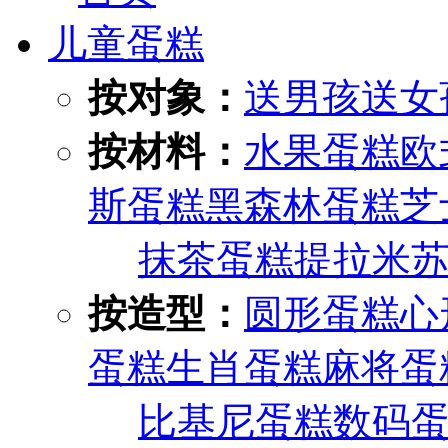
儿童蛋糕
按对象：
送男孩
送女
按材料：
水果蛋糕
欧
斯蛋糕
黑森林蛋糕
芝
抹茶蛋糕
提拉米
按造型：
圆形蛋糕
心
蛋糕
生肖蛋糕
麻将蛋
比基尼蛋糕
数码