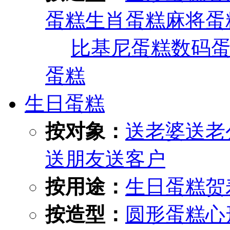
蛋糕
生肖蛋糕
麻将蛋
比基尼蛋糕
数码
蛋糕
生日蛋糕
按对象：
送老婆
送老
送朋友
送客户
按用途：
生日蛋糕
贺
按造型：
圆形蛋糕
心