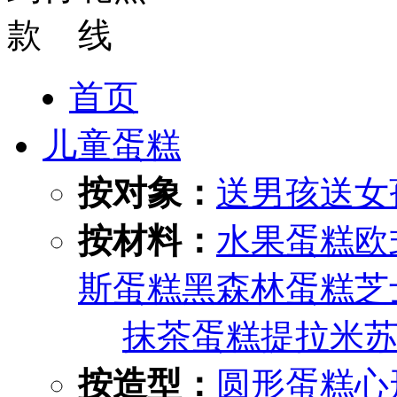
首页
儿童蛋糕
按对象：
送男孩
送女
按材料：
水果蛋糕
欧
斯蛋糕
黑森林蛋糕
芝
抹茶蛋糕
提拉米
按造型：
圆形蛋糕
心